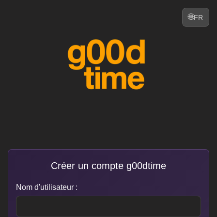
FR
Créer un compte g00dtime
Nom d'utilisateur :